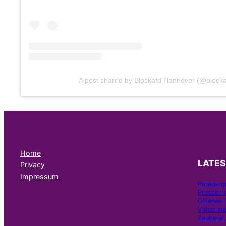
A post shared by Blockafd Hannover (@blocka
Home
LATE
Privacy
Impressum
Parade ge
Pressemi
Offenes 
Video aus
Zauberei 