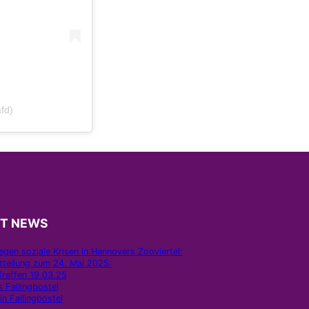
fd)
ST NEWS
gen soziale Krisen in Hannovers Zooviertel:
tteilung zum 24. Mai 2025:
Treffen 19.03.25
 Fallingbostel
in Fallingbostel